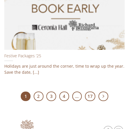
Festive Packages ’25
Holidays are just around the corner, time to wrap up the year.
Save the date, [...]
1
2
3
4
…
17