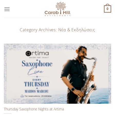
Μετάβαση
στο
0
περιεχόμενο
Category Archives:
Νέα & Εκδηλώσεις
Thursday Saxophone Nights at Artima