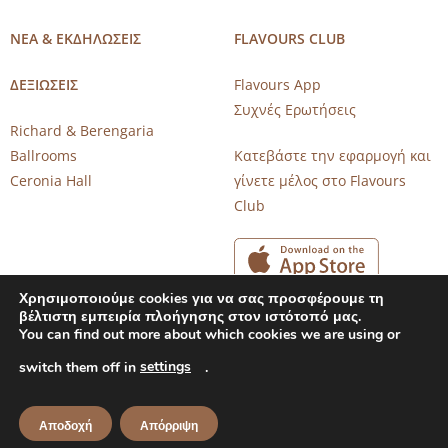
ΝΕΑ & ΕΚΔΗΛΩΣΕΙΣ
FLAVOURS CLUB
ΔΕΞΙΩΣΕΙΣ
Flavours App
Συχνές Ερωτήσεις
Richard & Berengaria
Ballrooms
Κατεβάστε την εφαρμογή και
Ceronia Hall
γίνετε μέλος στο Flavours
Club
Χρησιμοποιούμε cookies για να σας προσφέρουμε τη
βέλτιστη εμπειρία πλοήγησης στον ιστότοπό μας.
You can find out more about which cookies we are using or
settings
switch them off in
.
Copyright 2026 © CAROB MILL RESTAURANTS |
Privacy Notice
|
Terms of Use
Powered by
CloudTech
Αποδοχή
Απόρριψη