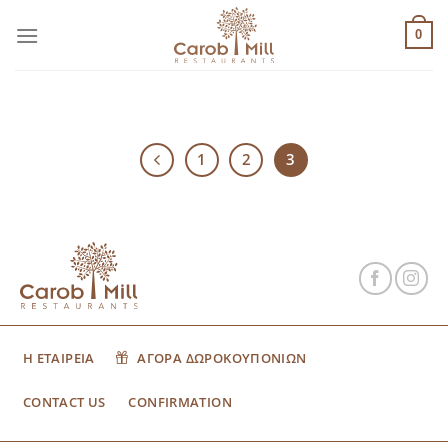
Μετάβαση
στο
0
περιεχόμενο
1
2
3
Η ΕΤΑΙΡΕΙΑ
ΑΓΟΡΑ ΔΩΡΟΚΟΥΠΟΝΙΩΝ
CONTACT US
CONFIRMATION