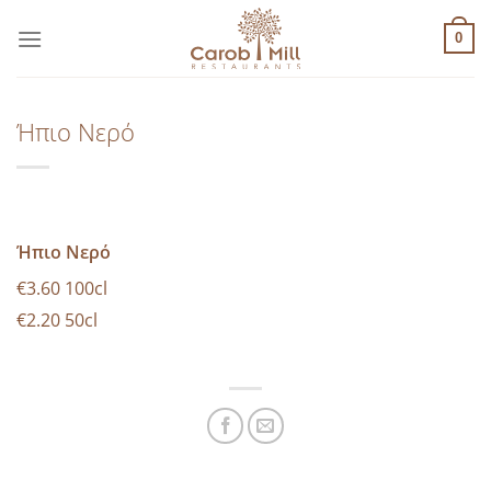
Μετάβαση
στο
0
περιεχόμενο
Ήπιο Νερό
Ήπιο Νερό
€3.60 100cl
€2.20 50cl