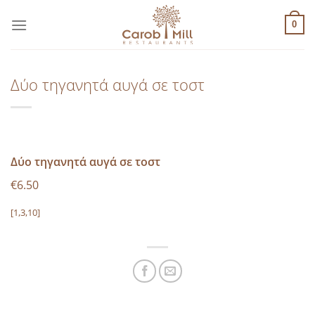
Μετάβαση
στο
0
περιεχόμενο
Δύο τηγανητά αυγά σε τoστ
Δύο τηγανητά αυγά σε τoστ
€6.50
[1,3,10]