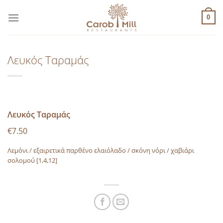
Μετάβαση
στο
0
περιεχόμενο
Λευκός Ταραμάς
Λευκός Ταραμάς
€7.50
Λεµόνι / εξαιρετικά παρθένο ελαιόλαδο / σκόνη νόρι / χαβιάρι
σολοµού
[1,4,12]