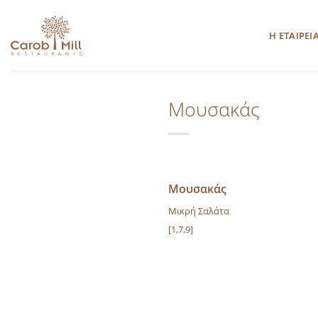
Μετάβαση
στο
Η ΕΤΑΙΡΕΙ
περιεχόμενο
Μουσακάς
Μουσακάς
Μικρή Σαλάτα
[1,7,9]