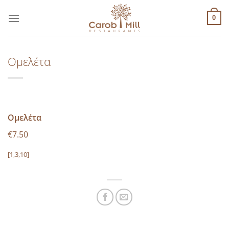
Μετάβαση
στο
0
περιεχόμενο
Ομελέτα
Ομελέτα
€7.50
[1,3,10]