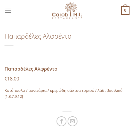
Μετάβαση
στο
0
περιεχόμενο
Παπαρδέλες Αλφρέντο
Παπαρδέλες Αλφρέντο
€18.00
Κοτόπουλο / µανιτάρια / κρεµώδη σάλτσα τυριού / λάδι βασιλικό
[1,3,7,9,12]