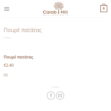
Μετάβαση
στο
0
περιεχόμενο
Πουρέ πατάτας
Πουρέ πατάτας
€2.40
[7]