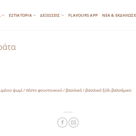
Α
ΕΣΤΙΑΤΟΡΙΑ
ΔΕΞΙΩΣΕΙΣ
FLAVOURS APP
ΝΕΑ & ΕΚΔΗΛΩΣΕ
ράτα
ζυµένιο ψωµί / πέστο φουντουκιού / βασιλικό / βασιλικό ξύδι βαλσάµικο