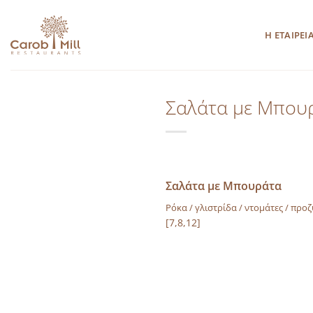
Μετάβαση
στο
Η ΕΤΑΙΡΕΙ
περιεχόμενο
Σαλάτα με Μπου
Σαλάτα με Μπουράτα
Ρόκα / γλιστρίδα / ντοµάτες / προ
[7,8,12]