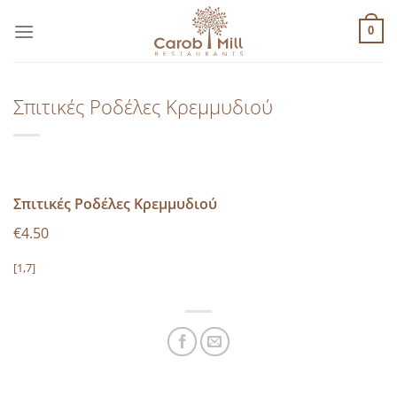
Μετάβαση
στο
0
περιεχόμενο
Σπιτικές Ροδέλες Κρεμμυδιού
Σπιτικές Ροδέλες Κρεμμυδιού
€4.50
[1,7]