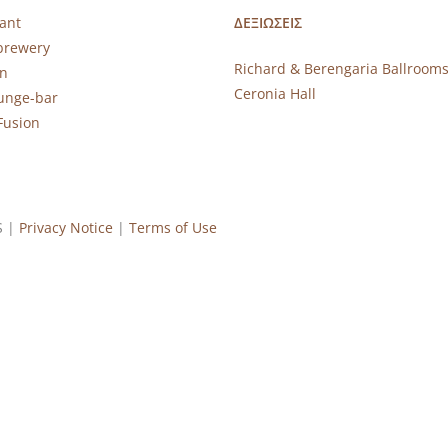
ant
ΔΕΞΙΩΣΕΙΣ
brewery
Richard & Berengaria Ballroom
rn
Ceronia Hall
ounge-bar
Fusion
S |
Privacy Notice
|
Terms of Use