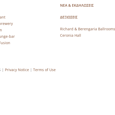
ΝΕΑ & ΕΚΔΗΛΩΣΕΙΣ
ant
ΔΕΞΙΩΣΕΙΣ
brewery
Richard & Berengaria Ballroom
rn
Ceronia Hall
ounge-bar
Fusion
S |
Privacy Notice
|
Terms of Use