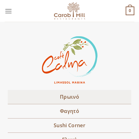
Μετάβαση
στο
0
περιεχόμενο
Πρωινό
Φαγητό
Sushi Corner