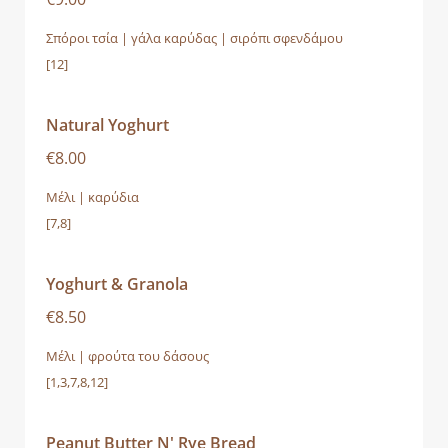
Σπόροι τσία | γάλα καρύδας | σιρόπι σφενδάμου
[12]
Natural Yoghurt
€8.00
Μέλι | καρύδια
[7,8]
Yoghurt & Granola
€8.50
Μέλι | φρούτα του δάσους
[1,3,7,8,12]
Peanut Butter N' Rye Bread