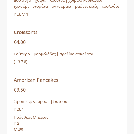
Δύο αυγά | χοιρινή λούντζα | χοιρινό λουκάνικο |
χαλούμι | ντομάτα | αγγουράκι | μαύρες ελιές | κουλούρι
[1,3,7,11]
Croissants
€4.00
Βούτυρο | μαρμελάδες | πραλίνα σοκολάτα
[1,3,7,8]
American Pancakes
€9.50
Σιρόπι σφενδάμου | βούτυρο
[1,3,7]
Πρόσθεσε Μπέικον
[12]
€1.90