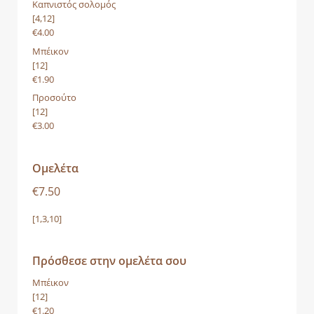
Καπνιστός σολομός
[4,12]
€4.00
Μπέικον
[12]
€1.90
Προσούτο
[12]
€3.00
Ομελέτα
€7.50
[1,3,10]
Πρόσθεσε στην ομελέτα σου
Μπέικον
[12]
€1.20