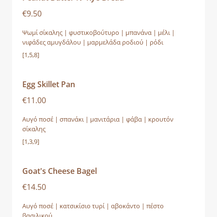
€9.50
Ψωμί σίκαλης | φυστικοβούτυρο | μπανάνα | μέλι |
νιφάδες αμυγδάλου | μαρμελάδα ροδιού | ρόδι
[1,5,8]
Egg Skillet Pan
€11.00
Αυγό ποσέ | σπανάκι | μανιτάρια | φάβα | κρουτόν
σίκαλης
[1,3,9]
Goat's Cheese Bagel
€14.50
Αυγό ποσέ | κατσικίσιο τυρί | αβοκάντο | πέστο
βασιλικού