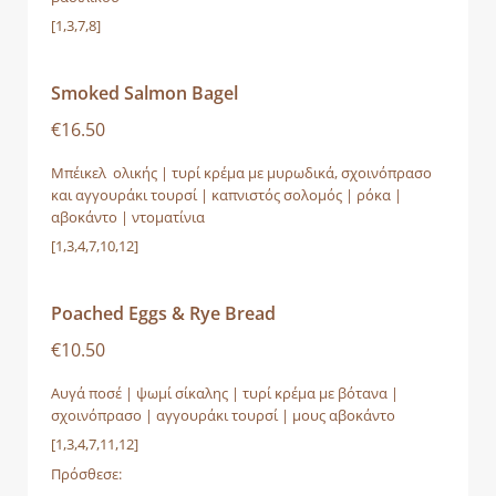
[1,3,7,8]
Smoked Salmon Bagel
€16.50
Μπέικελ ολικής | τυρί κρέμα με μυρωδικά, σχοινόπρασο
και αγγουράκι τουρσί | καπνιστός σολομός | ρόκα |
αβοκάντο | ντοματίνια
[1,3,4,7,10,12]
Poached Eggs & Rye Bread
€10.50
Αυγά ποσέ | ψωμί σίκαλης | τυρί κρέμα με βότανα |
σχοινόπρασο | αγγουράκι τουρσί | μους αβοκάντο
[1,3,4,7,11,12]
Πρόσθεσε: