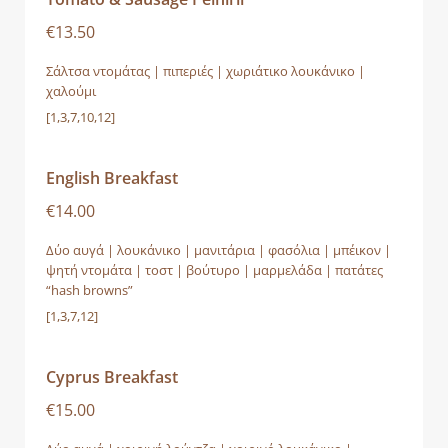
€13.50
Σάλτσα ντομάτας | πιπεριές | χωριάτικο λουκάνικο |
χαλούμι
[1,3,7,10,12]
English Breakfast
€14.00
Δύο αυγά | λουκάνικο | μανιτάρια | φασόλια | μπέικον |
ψητή ντομάτα | τoστ | βούτυρο | μαρμελάδα | πατάτες
“hash browns”
[1,3,7,12]
Cyprus Breakfast
€15.00