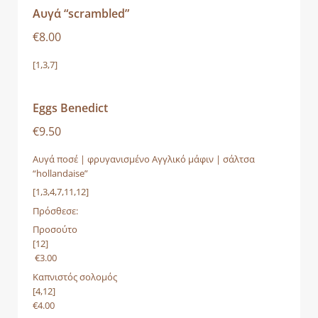
Αυγά “scrambled”
€8.00
[1,3,7]
Eggs Benedict
€9.50
Αυγά ποσέ | φρυγανισμένο Αγγλικό μάφιν | σάλτσα
“hollandaise”
[1,3,4,7,11,12]
Πρόσθεσε:
Προσούτο
[12]
€3.00
Καπνιστός σολομός
[4,12]
€4.00