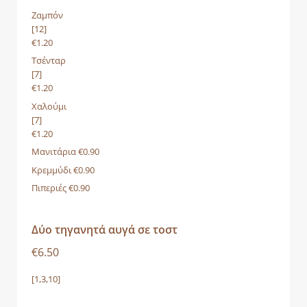
Ζαμπόν
[12]
€1.20
Τσένταρ
[7]
€1.20
Χαλούμι
[7]
€1.20
Μανιτάρια €0.90
Κρεμμύδι €0.90
Πιπεριές €0.90
Δύο τηγανητά αυγά σε τoστ
€6.50
[1,3,10]