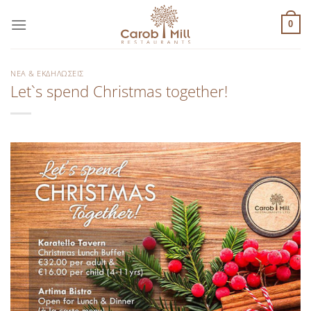
Μετάβαση
στο
0
περιεχόμενο
ΝΈΑ & ΕΚΔΗΛΏΣΕΙΣ
Let`s spend Christmas together!