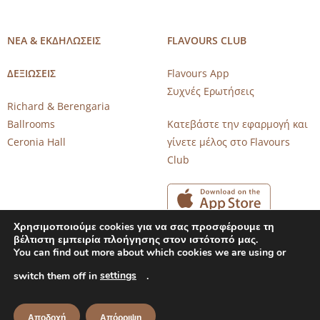
ΝΕΑ & ΕΚΔΗΛΩΣΕΙΣ
FLAVOURS CLUB
ΔΕΞΙΩΣΕΙΣ
Flavours App
Συχνές Ερωτήσεις
Richard & Berengaria
Ballrooms
Κατεβάστε την εφαρμογή και
Ceronia Hall
γίνετε μέλος στο Flavours
Club
Χρησιμοποιούμε cookies για να σας προσφέρουμε τη
βέλτιστη εμπειρία πλοήγησης στον ιστότοπό μας.
You can find out more about which cookies we are using or
settings
Copyright 2026 © CAROB MILL RESTAURANTS |
Privacy Notice
switch them off in
.
|
Terms of Use
Powered by
CloudTech
Αποδοχή
Απόρριψη