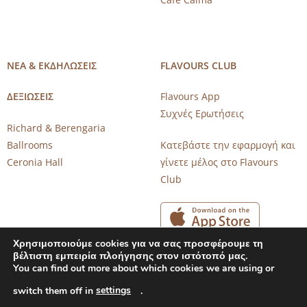
ΝΕΑ & ΕΚΔΗΛΩΣΕΙΣ
FLAVOURS CLUB
ΔΕΞΙΩΣΕΙΣ
Flavours App
Συχνές Ερωτήσεις
Richard & Berengaria
Ballrooms
Κατεβάστε την εφαρμογή και
Ceronia Hall
γίνετε μέλος στο Flavours
Club
Χρησιμοποιούμε cookies για να σας προσφέρουμε τη
βέλτιστη εμπειρία πλοήγησης στον ιστότοπό μας.
You can find out more about which cookies we are using or
settings
switch them off in
.
Copyright 2026 © CAROB MILL RESTAURANTS |
Privacy Notice
|
Terms of Use