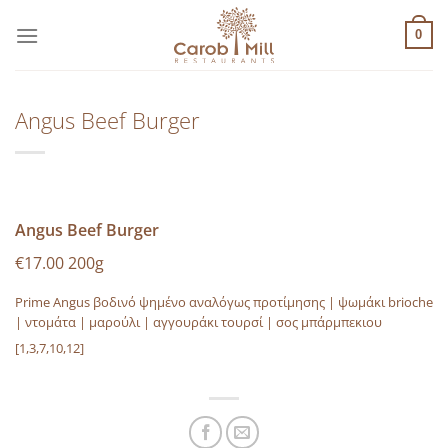
Μετάβαση
στο
0
περιεχόμενο
Angus Beef Burger
Angus Beef Burger
€17.00 200g
Prime Angus βοδινό ψημένο αναλόγως προτίμησης | ψωμάκι brioche
| ντομάτα | μαρούλι | αγγουράκι τουρσί | σος μπάρμπεκιου
[1,3,7,10,12]