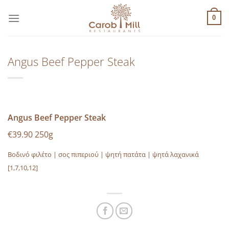
Μετάβαση
στο
0
περιεχόμενο
Angus Beef Pepper Steak
Angus Beef Pepper Steak
€39.90 250g
Βοδινό φιλέτο | σος πιπεριού | ψητή πατάτα | ψητά λαχανικά
[1,7,10,12]