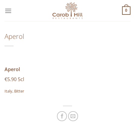
Μετάβαση
στο
0
περιεχόμενο
Aperol
Aperol
€5.90 5cl
Italy, Bitter