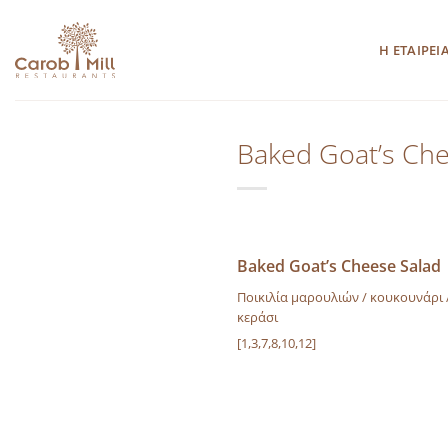
Μετάβαση
στο
Η ΕΤΑΙΡΕΙ
περιεχόμενο
Baked Goat’s Che
Baked Goat’s Cheese Salad
Ποικιλία μαρουλιών / κουκουνάρι 
κεράσι
[1,3,7,8,10,12]