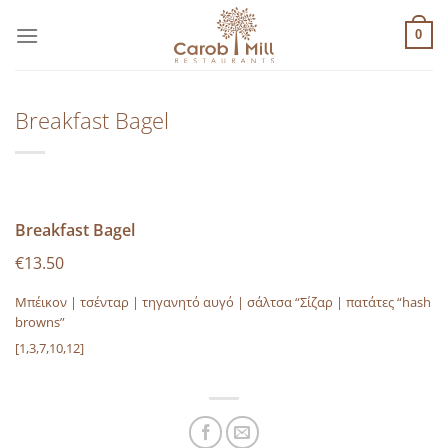
Μετάβαση
στο
0
περιεχόμενο
Breakfast Bagel
Breakfast Bagel
€13.50
Μπέικον | τσένταρ | τηγανητό αυγό | σάλτσα “Σίζαρ | πατάτες “hash
browns”
[1,3,7,10,12]