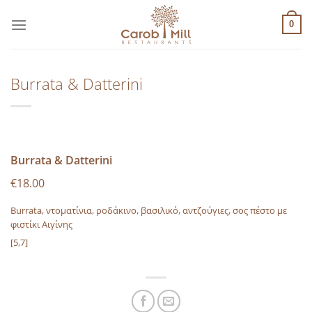
Μετάβαση
στο
0
περιεχόμενο
Burrata & Datterini
Burrata & Datterini
€18.00
Burrata, ντοματίνια, ροδάκινο, βασιλικό, αντζούγιες, σος πέστο με
φιστίκι Αιγίνης
[5,7]