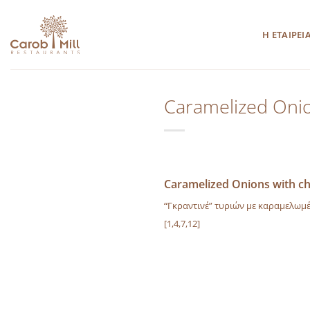
Μετάβαση
στο
Η ΕΤΑΙΡΕΙ
περιεχόμενο
Caramelized Onio
Caramelized Onions with che
“
Γκραντινέ” τυριών με καραμελωμ
[1,4,7,12]