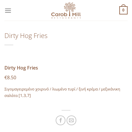
Μετάβαση
στο
0
περιεχόμενο
Dirty Hog Fries
Dirty Hog Fries
€8.50
Σιγομαγειρεμένο χοιρινό / λιωμένο τυρί / ξινή κρέμα / μεξικάνικη
[1,3,7]
σαλάτα