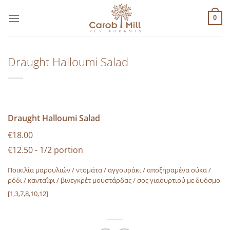
Μετάβαση
στο
0
περιεχόμενο
Draught Halloumi Salad
Draught Halloumi Salad
€18.00
€12.50 - 1/2 portion
Ποικιλία μαρουλιών / ντομάτα / αγγουράκι / αποξηραμένα σύκα /
ρόδι / κανταΐφι / βινεγκρέτ μουστάρδας / σος γιαουρτιού με δυόσμο
[1,3,7,8,10,12]