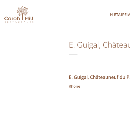
Μετάβαση
στο
Η ΕΤΑΙΡΕΙ
περιεχόμενο
E. Guigal, Châte
E. Guigal, Châteauneuf du P
Rhone