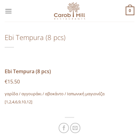
Μετάβαση
στο
0
περιεχόμενο
Ebi Tempura (8 pcs)
Ebi Tempura (8 pcs)
€15.50
γαρίδα / αγγουράκι / αβοκάντο / Ιαπωνική μαγιονέζα
[1,2,4,6,9,10,12]