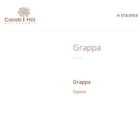
Μετάβαση
στο
Η ΕΤΑΙΡΕΙ
περιεχόμενο
Grappa
Grappa
Cyprus