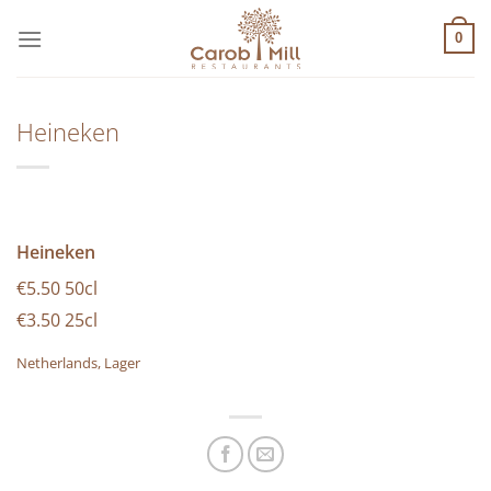
Μετάβαση
στο
0
περιεχόμενο
Heineken
Heineken
€5.50 50cl
€3.50 25cl
Netherlands, Lager