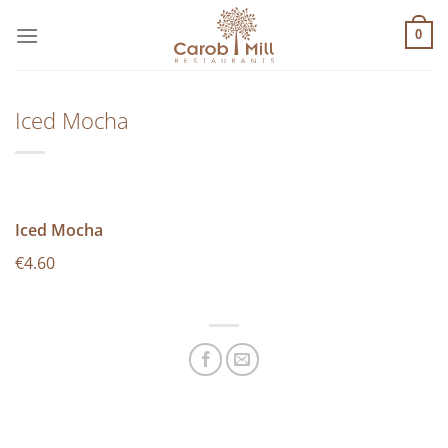
Μετάβαση
στο
0
περιεχόμενο
Iced Mocha
Iced Mocha
€4.60