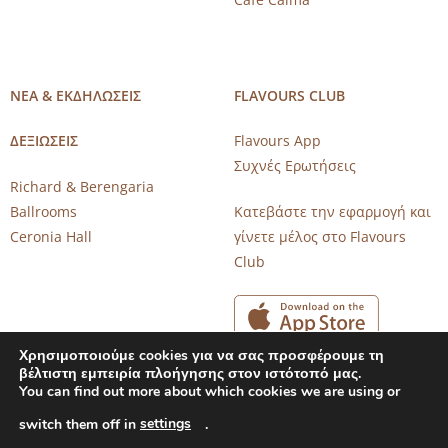
ΝΕΑ & ΕΚΔΗΛΩΣΕΙΣ
FLAVOURS CLUB
ΔΕΞΙΩΣΕΙΣ
Flavours App
Συχνές Ερωτήσεις
Richard & Berengaria
Ballrooms
Κατεβάστε την εφαρμογή και
Ceronia Hall
γίνετε μέλος στο Flavours
Club
Χρησιμοποιούμε cookies για να σας προσφέρουμε τη
βέλτιστη εμπειρία πλοήγησης στον ιστότοπό μας.
You can find out more about which cookies we are using or
settings
switch them off in
.
Copyright 2026 © CAROB MILL RESTAURANTS |
Privacy Notice
|
Terms of Use