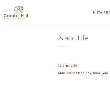
Μετάβαση
στο
Η ΕΤΑΙΡΕΙ
περιεχόμενο
Island Life
Island Life
Rum House Blend, Falernum Liqueu