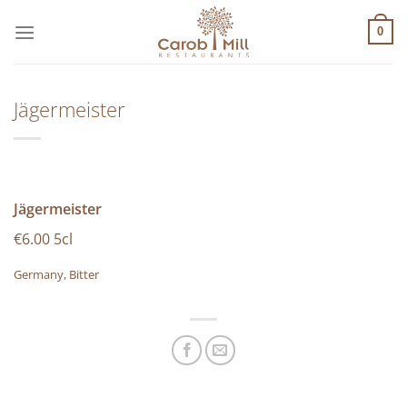
Μετάβαση
στο
0
περιεχόμενο
Jägermeister
Jägermeister
€6.00 5cl
Germany, Bitter