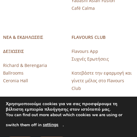
Yabashi Asian Fusion
Café Calma
ΝΕΑ & ΕΚΔΗΛΩΣΕΙΣ
FLAVOURS CLUB
ΔΕΞΙΩΣΕΙΣ
Flavours App
Συχνές Ερωτήσεις
Richard & Berengaria
Ballrooms
Κατεβάστε την εφαρμογή και
Ceronia Hall
γίνετε μέλος στο Flavours
Club
Χρησιμοποιούμε cookies για να σας προσφέρουμε τη
βέλτιστη εμπειρία πλοήγησης στον ιστότοπό μας.
You can find out more about which cookies we are using or
settings
switch them off in
.