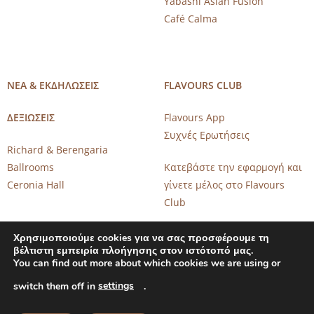
Yabashi Asian Fusion
Café Calma
ΝΕΑ & ΕΚΔΗΛΩΣΕΙΣ
FLAVOURS CLUB
ΔΕΞΙΩΣΕΙΣ
Flavours App
Συχνές Ερωτήσεις
Richard & Berengaria
Ballrooms
Κατεβάστε την εφαρμογή και
Ceronia Hall
γίνετε μέλος στο Flavours
Club
Χρησιμοποιούμε cookies για να σας προσφέρουμε τη
βέλτιστη εμπειρία πλοήγησης στον ιστότοπό μας.
You can find out more about which cookies we are using or
settings
switch them off in
.