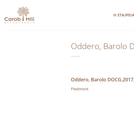
Μετάβαση
στο
Η ΕΤΑΙΡΕΙ
περιεχόμενο
Oddero, Barolo 
Oddero, Barolo DOCG,2017,
Piedmont