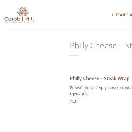
Μετάβαση
στο
Η ΕΤΑΙΡΕΙ
περιεχόμενο
Philly Cheese – 
Philly Cheese – Steak Wrap
Βοδινό rib-eye / Αμερικάνικο τυρί 
τηγανητές
[1,3]