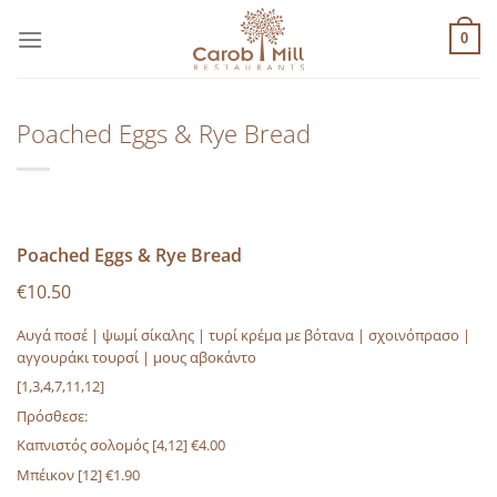
Μετάβαση
στο
0
περιεχόμενο
Poached Eggs & Rye Bread
Poached Eggs & Rye Bread
€10.50
Αυγά ποσέ | ψωμί σίκαλης | τυρί κρέμα με βότανα | σχοινόπρασο |
αγγουράκι τουρσί | μους αβοκάντο
[1,3,4,7,11,12]
Πρόσθεσε:
Καπνιστός σολομός
[4,12]
€4.00
Μπέικον
[12]
€1.90