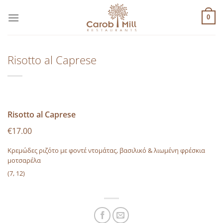
Μετάβαση
στο
0
περιεχόμενο
Risotto al Caprese
Risotto al Caprese
€17.00
Κρεμώδες ριζότο με φοντέ ντομάτας, βασιλικό & λιωμένη φρέσκια
μοτσαρέλα
(7, 12)