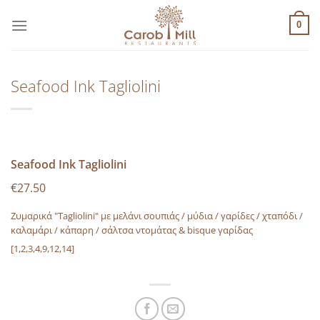
Μετάβαση
στο
0
περιεχόμενο
Seafood Ink Tagliolini
Seafood Ink Tagliolini
€27.50
Ζυμαρικά "Tagliolini" με μελάνι σουπιάς / μύδια / γαρίδες / χταπόδι /
καλαμάρι / κάπαρη / σάλτσα ντομάτας & bisque γαρίδας
[1,2,3,4,9,12,14]