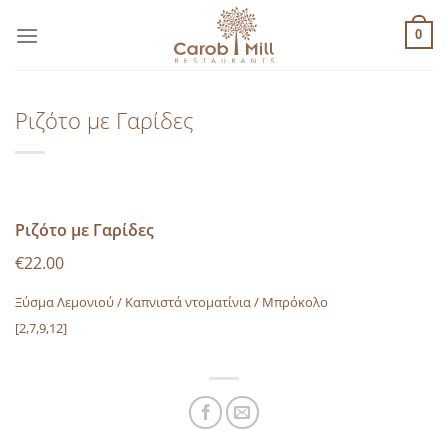
Μετάβαση
στο
0
περιεχόμενο
Ριζότο με Γαρίδες
Ριζότο με Γαρίδες
€22.00
Ξύσμα Λεμονιού / Καπνιστά ντοματίνια / Μπρόκολο
[2,7,9,12]