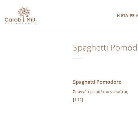
Μετάβαση
στο
Η ΕΤΑΙΡΕΙ
περιεχόμενο
Spaghetti Pomod
Spaghetti Pomodoro
Σπαγγέτι με σάλτσα ντομάτας
[1,12]