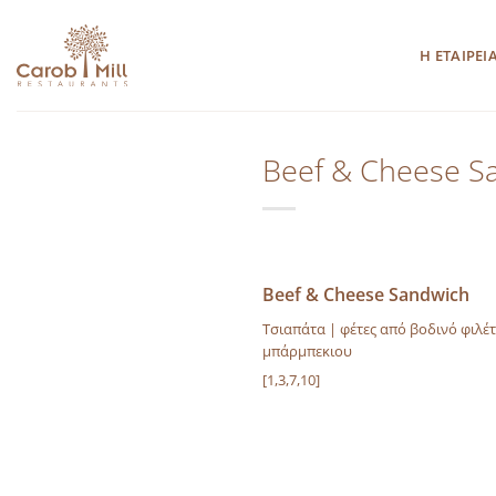
Μετάβαση
στο
Η ΕΤΑΙΡΕΙ
περιεχόμενο
Beef & Cheese S
Beef & Cheese Sandwich
Τσιαπάτα | φέτες από βοδινό φιλέτ
μπάρμπεκιου
[1,3,7,10]