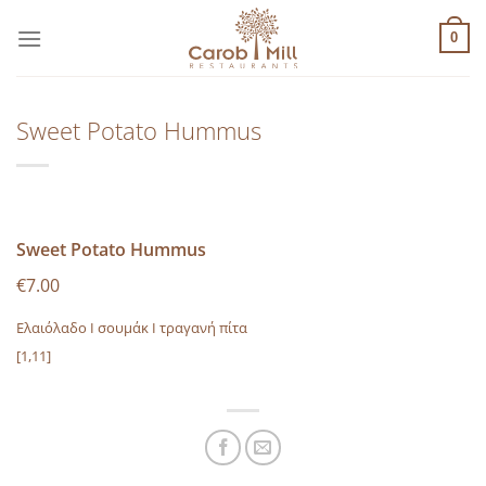
Μετάβαση
στο
0
περιεχόμενο
Sweet Potato Hummus
Sweet Potato Hummus
€7.00
Ελαιόλαδο I σουμάκ I τραγανή πίτα
[1,11]