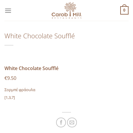
Μετάβαση
στο
0
περιεχόμενο
White Chocolate Soufflé
White Chocolate Soufflé
€9.50
Σορμπέ φράουλα
[1,3,7]