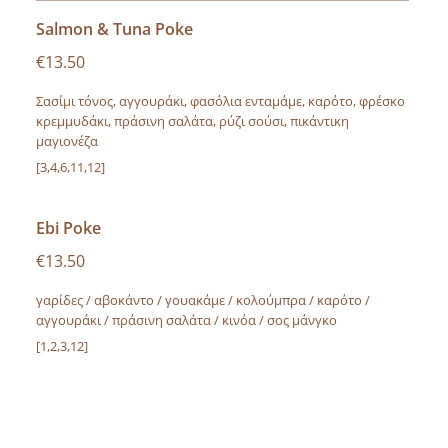
Salmon & Tuna Poke
€13.50
Σασίμι τόνος, αγγουράκι, φασόλια ενταμάμε, καρότο, φρέσκο
κρεμμυδάκι, πράσινη σαλάτα, ρύζι σούσι, πικάντικη
μαγιονέζα
[3,4,6,11,12]
Ebi Poke
€13.50
γαρίδες / αβοκάντο / γουακάμε / κολούμπρα / καρότο /
αγγουράκι / πράσινη σαλάτα / κινόα / σος μάνγκο
[1,2,3,12]