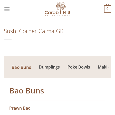
Μετάβαση
στο
0
περιεχόμενο
Sushi Corner Calma GR
Bao Buns
Dumplings
Poke Bowls
Maki & R
Bao Buns
Prawn Bao