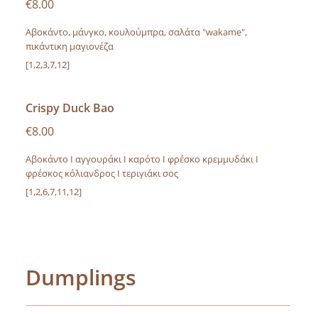
€8.00
Αβοκάντο, μάνγκο, κουλούμπρα, σαλάτα "wakame",
πικάντικη μαγιονέζα
[1,2,3,7,12]
Crispy Duck Bao
€8.00
Αβοκάντο I αγγουράκι I καρότο I φρέσκο κρεμμυδάκι I
φρέσκος κόλιανδρος I τεριγιάκι σος
[1,2,6,7,11,12]
Dumplings