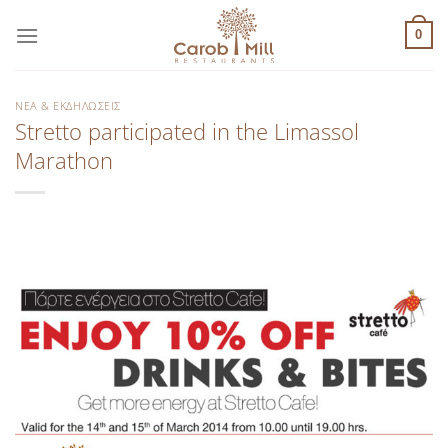
Μετάβαση
στο
0
περιεχόμενο
ΝΈΑ & ΕΚΔΗΛΏΣΕΙΣ
Stretto participated in the Limassol
Marathon