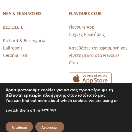
ΝΕΑ & ΕΚΔΗΛΩΣΕΙΣ
FLAVOURS CLUB
ΔΕΞΙΩΣΕΙΣ
Flavours App
Συχνές Ερωτήσεις
Richard & Berengaria
Ballrooms
Κατεβάστε την εφαρμογή και
Ceronia Hall
γίνετε μέλος στο Flavours
Club
Χρησιμοποιούμε cookies για να σας προσφέρουμε τη
βέλτιστη εμπειρία πλοήγησης στον ιστότοπό μας.
You can find out more about which cookies we are using or
settings
switch them off in
.
Copyright 2026 © CAROB MILL RESTAURANTS |
Privacy Notice
|
Terms of Use
Powered by
CloudTech
Αποδοχή
Απόρριψη