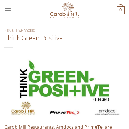
Μετάβαση
στο
0
περιεχόμενο
ΝΈΑ & ΕΚΔΗΛΏΣΕΙΣ
Think Green Positive
Carob Mill Restaurants, Amdocs and PrimeTel are